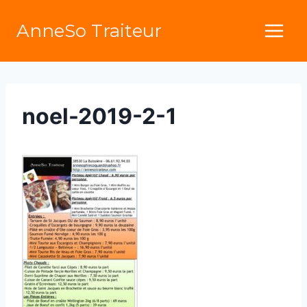
Aller
AnneSo Traiteur
au
contenu
noel-2019-2-1