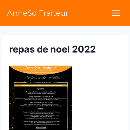
Aller
AnneSo Traiteur
au
contenu
repas de noel 2022